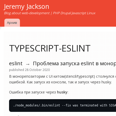
Jeremy Jackson
Blog about web-development | PHP Drupal Javascript Linux
Архив
TYPESCRIPT-ESLINT
eslint
→
Проблема запуска eslint в мон
published 28 October 2020
В монорепозитории с UI китом(stencil/typescript) столнулся
ошибкой. Как запуск из консоли, так и запуск через husky.
Ошибка при запуске через
husky
: