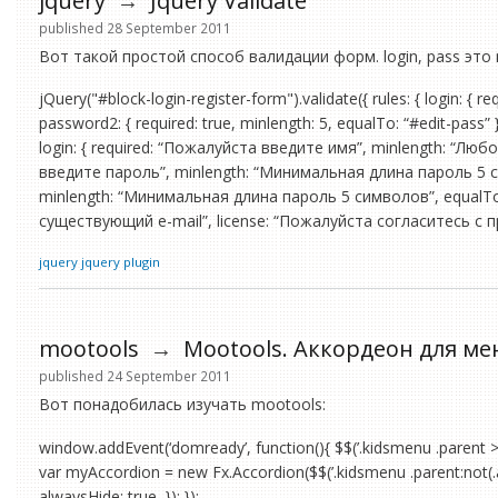
jquery
→
Jquery Validate
published 28 September 2011
Вот такой простой способ валидации форм. login, pass это 
jQuery("#block-login-register-form").validate({ rules: { login: { req
password2: { required: true, minlength: 5, equalTo: “#edit-pass” }, 
login: { required: “Пожалуйста введите имя”, minlength: “Люб
введите пароль”, minlength: “Минимальная длина пароль 5 с
minlength: “Минимальная длина пароль 5 символов”, equalTo
существующий e-mail”, license: “Пожалуйста согласитесь с пр
jquery
jquery plugin
mootools
→
Mootools. Аккордеон для ме
published 24 September 2011
Вот понадобилась изучать mootools:
window.addEvent(‘domready’, function(){ $$(’.kidsmenu .parent > a
var myAccordion = new Fx.Accordion($$(’.kidsmenu .parent:not(.activ
alwaysHide: true, }); });