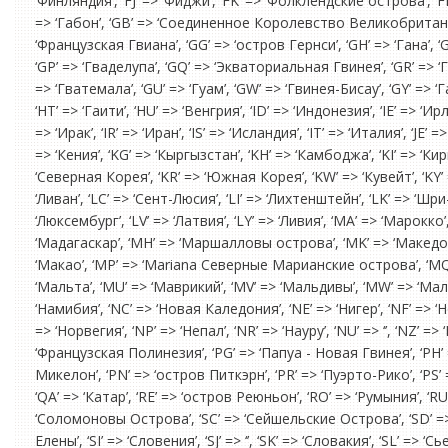
‘Финляндия’, ‘FJ’ => ‘Фиджи’, ‘FK’ => ‘Фолклендские острова’, ‘F
=> ‘Габон’, ‘GB’ => ‘Соединенное Королевство Великобритании 
‘Французская Гвиана’, ‘GG’ => ‘остров Гернси’, ‘GH’ => ‘Гана’, ‘G
‘GP’ => ‘Гваделупа’, ‘GQ’ => ‘Экваториальная Гвинея’, ‘GR’ =
=> ‘Гватемала’, ‘GU’ => ‘Гуам’, ‘GW’ => ‘Гвинея-Бисау’, ‘GY’ => ‘Га
‘HT’ => ‘Гаити’, ‘HU’ => ‘Венгрия’, ‘ID’ => ‘Индонезия’, ‘IE’ => ‘Ирла
=> ‘Ирак’, ‘IR’ => ‘Иран’, ‘IS’ => ‘Исландия’, ‘IT’ => ‘Италия’, ‘JE’ 
=> ‘Кения’, ‘KG’ => ‘Кыргызстан’, ‘KH’ => ‘Камбоджа’, ‘KI’ => ‘К
‘Северная Корея’, ‘KR’ => ‘Южная Корея’, ‘KW’ => ‘Кувейт’, ‘KY’ 
‘Ливан’, ‘LC’ => ‘Сент-Люсия’, ‘LI’ => ‘Лихтенштейн’, ‘LK’ => ‘Шри-
‘Люксембург’, ‘LV’ => ‘Латвия’, ‘LY’ => ‘Ливия’, ‘MA’ => ‘Марокк
‘Мадагаскар’, ‘MH’ => ‘Маршалловы острова’, ‘MK’ => ‘Македони
‘Макао’, ‘MP’ => ‘Mariana Северные Марианские острова’, ‘MQ’
‘Мальта’, ‘MU’ => ‘Маврикий’, ‘MV’ => ‘Мальдивы’, ‘MW’ => ‘Мала
‘Намибия’, ‘NC’ => ‘Новая Каледония’, ‘NE’ => ‘Нигер’, ‘NF’ => ‘Н
=> ‘Норвегия’, ‘NP’ => ‘Непал’, ‘NR’ => ‘Науру’, ‘NU’ => ‘’, ‘NZ’ =>
‘Французская Полинезия’, ‘PG’ => ‘Папуа - Новая Гвинея’, ‘PH’ =
Микелон’, ‘PN’ => ‘остров Питкэрн’, ‘PR’ => ‘Пуэрто-Рико’, ‘PS’ =
‘QA’ => ‘Катар’, ‘RE’ => ‘остров Реюньон’, ‘RO’ => ‘Румыния’, ‘RU
‘Соломоновы Острова’, ‘SC’ => ‘Сейшельские Острова’, ‘SD’ => ‘
Елены’, ‘SI’ => ‘Словения’, ‘SJ’ => ‘’, ‘SK’ => ‘Словакия’, ‘SL’ => 