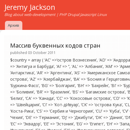
Jeremy Jackson
Blog about web-development | PHP Drupal Javascript Linux
Архив
Массив буквенных кодов стран
published 03 October 2011
$country = array ( ‘AC’ =>‘остров Вознесения’, ‘AD’ => ‘Андорр
=> ‘Антигуа и Барбуда’, ‘AI’ => ‘’, ‘AL’ => ‘Албания’, ‘AM’ => ‘А
‘Антарктика’, ‘AR’ => ‘Аргентина’, ‘AS’ => ‘Американское Самоа’, 
острова’, ‘AZ’ => ‘Азербайджан’, ‘BA’ => ‘Босния и Герцеговина’,
‘Буркина-Фасо’, ‘BG’ => ‘Болгария’, ‘BH’ => ‘Бахрейн’, ‘BI’ => ‘Бу
=> ‘Боливия’, ‘BR’ => ‘Бразилия’, ‘BS’ => ‘Багамские острова’, ‘BT’
‘Белиз’, ‘CA’ => ‘Канада’, ‘CC’ => ‘Кокосовые острова’, ‘CD’ => 
=> ‘Швейцария’, ‘CI’ => ‘Кот-дИвуар’, ‘CK’ => ‘острова Кука’, ‘CL’
‘Коста-Рика’, ‘CS’ => ‘Сербия и Черногория’, ‘CU’ => ‘Куба’, ‘CV’
‘Чехия’, ‘DE’ => ‘Германия’, ‘DJ’ => ‘Джибути’, ‘DK’ => ‘Дания’,
‘EC’ => ‘Эквадор’, ‘EE’ => ‘Эстония’, ‘EG’ => ‘Египет’, ‘EH’ => ‘Зап