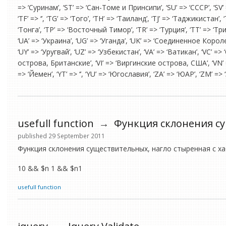
=> ‘Суринам’, ‘ST’ => ‘Сан-Томе и Принсипи’, ‘SU’ => ‘СССР’, ‘SV’ =>
‘TF’ => ‘’, ‘TG’ => ‘Того’, ‘TH’ => ‘Таиланд’, ‘TJ’ => ‘Таджикистан’, 
‘Тонга’, ‘TP’ => ‘Восточный Тимор’, ‘TR’ => ‘Турция’, ‘TT’ => ‘Тр
‘UA’ => ‘Украина’, ‘UG’ => ‘Уганда’, ‘UK’ => ‘Соединенное Кор
‘UY’ => ‘Уругвай’, ‘UZ’ => ‘Узбекистан’, ‘VA’ => ‘Ватикан’, ‘VC’ 
острова, Британские’, ‘VI’ => ‘Виргинские острова, США’, ‘VN’ =>
=> ‘Йемен’, ‘YT’ => ‘’, ‘YU’ => ‘Югославия’, ‘ZA’ => ‘ЮАР’, ‘ZM’ =>
usefull function
→
Функция склонения с
published 29 September 2011
Функция склонения существительных, нагло стыренная с ха
10 && $n 1 && $n1
usefull function