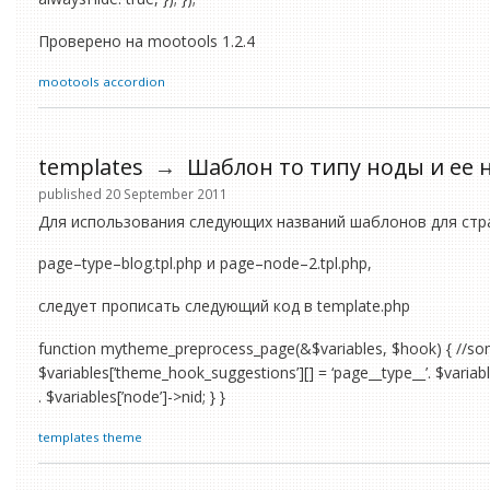
Проверено на mootools 1.2.4
mootools
accordion
templates
→
Шаблон то типу ноды и ее 
published 20 September 2011
Для использования следующих названий шаблонов для стра
page–type–blog.tpl.php и page–node–2.tpl.php,
следует прописать следующий код в template.php
function mytheme_preprocess_page(&$variables, $hook) { //some o
$variables[’theme_hook_suggestions’][] = ‘page__type__’. $variab
. $variables[’node’]->nid; } }
templates
theme