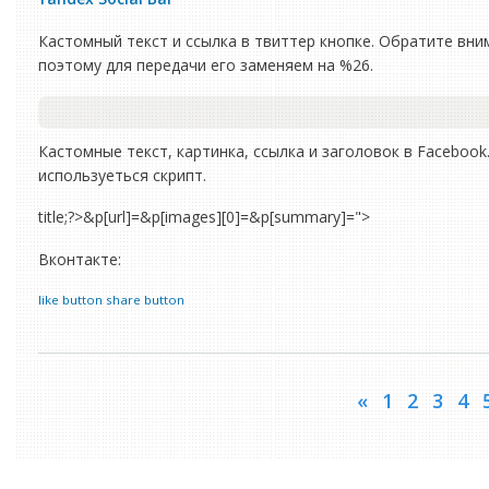
Кастомный текст и ссылка в твиттер кнопке. Обратите вни
поэтому для передачи его заменяем на %26.
Кастомные текст, картинка, ссылка и заголовок в Facebook
используеться скрипт.
title;?>&p[url]=&p[images][0]=&p[summary]=">
Вконтакте:
like button
share button
«
1
2
3
4