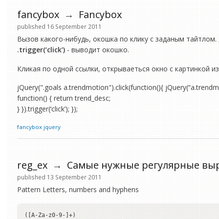
fancybox
→
Fancybox
published 16 September 2011
Вызов какого-нибудь, окошка по клику с заданым тайтлом
.trigger(‘click’)
- выводит окошко.
Кликая по одной ссылки, открываеться окно с картинкой из
jQuery(".goals a.trendmotion").click(function(){ jQuery(“a.trendmot
function() { return trend_desc;
} }).trigger(‘click’); });
fancybox
jquery
reg_ex
→
Самые нужные регулярные вы
published 13 September 2011
Pattern Letters, numbers and hyphens