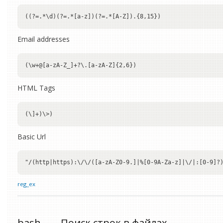
Email addresses
HTML Tags
Basic Url
reg_ex
bash
→
Поиск строк в файлах