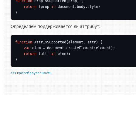
function
return
 (prop 
in
Определяем поддерживается ли аттрибут:
function
var
 elem 
=
return
 (attr 
in
css
кроссбраузерность