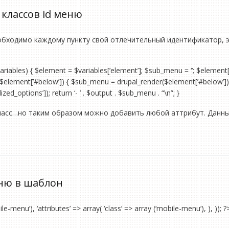
классов id меню
обходимо каждому пункту свой отлечительный идентификатор,
ables) { $element = $variables[’element’]; $sub_menu = ‘’; $element[’#att
if ($element[’#below’]) { $sub_menu = drupal_render($element[’#below’]); 
zed_options’]); return ‘- ’ . $output . $sub_menu . “\n”; }
ласс…но таким образом можно добавить любой аттрибут. Данны
ню в шаблон
menu’), ‘attributes’ => array( ‘class’ => array (‘mobile-menu’), ), )); ?