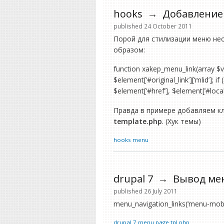
hooks
→
Добавление 
published 24 October 2011
Порой для стилизации меню не
образом:
function xakep_menu_link(array $vari
$element[’#original_link’][‘mlid’]; 
$element[’#href’], $element[’#locali
Правда в примере добавляем к
template.php
. (Хук темы)
hooks
menu
drupal 7
→
Вывод ме
published 26 July 2011
menu_navigation_links(‘menu-mobile-
drupal 7
menu
page.tpl.php