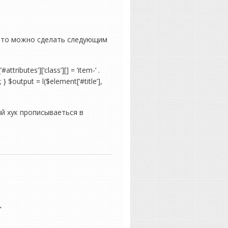
 это можно сделать следующим
ributes’][‘class’][] = ‘item-’ .
} $output = l($element[’#title’],
й хук прописываеться в
>