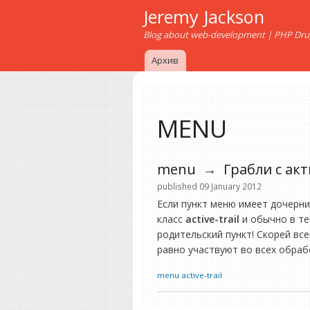
Jeremy Jackson
Blog about web-development | PHP Drupa
Архив
MENU
menu
→
Грабли с а
published 09 January 2012
Если пункт меню имеет дочерни
класс
active-trail
и обычно в те
родительский пункт! Скорей вс
равно участвуют во всех обраб
menu
active-trail