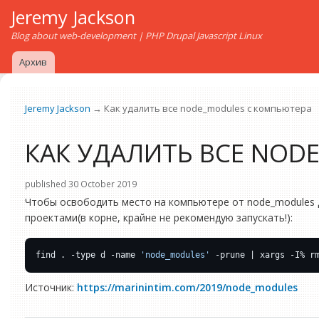
Jeremy Jackson
Blog about web-development | PHP Drupal Javascript Linux
Архив
Jeremy Jackson
→ Как удалить все node_modules с компьютера
КАК УДАЛИТЬ ВСЕ NOD
published 30 October 2019
Чтобы освободить место на компьютере от node_modules д
проектами(в корне, крайне не рекомендую запускать!):
find . -type d -name 
'node_modules'
Источник:
https://marinintim.com/2019/node_modules