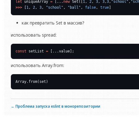
let
 uniqueArray 
=
 [...
new
 Set([
1
, 
2
, 
3
, 
3
,
3
,
"school"
,
"sc
>>>
 [
1
, 
2
, 
3
, 
"school"
, 
"ball"
, 
false
, 
true
как превратить Set в массив?
использовать spread:
const
 setList 
=
использовать Array.from:
← Проблема запуска eslint в монорепозитории